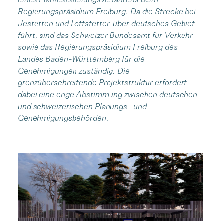
Regierungspräsidium Freiburg. Da die Strecke bei
Jestetten und Lottstetten über deutsches Gebiet
führt, sind das Schweizer Bundesamt für Verkehr
sowie das Regierungspräsidium Freiburg des
Landes Baden-Württemberg für die
Genehmigungen zuständig. Die
grenzüberschreitende Projektstruktur erfordert
dabei eine enge Abstimmung zwischen deutschen
und schweizerischen Planungs- und
Genehmigungsbehörden.